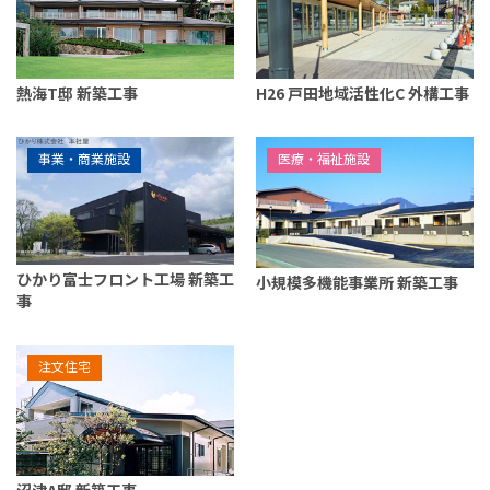
熱海T邸 新築工事
H26 戸田地域活性化C 外構工事
事業・商業施設
医療・福祉施設
ひかり富士フロント工場 新築工
小規模多機能事業所 新築工事
事
注文住宅
沼津A邸 新築工事