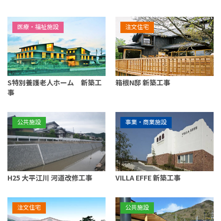
医療・福祉施設
注文住宅
S特別養護老人ホーム 新築工
箱根N邸 新築工事
事
公共施設
事業・商業施設
H25 大平江川 河道改修工事
VILLA EFFE 新築工事
注文住宅
公共施設