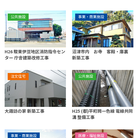
公共施設
事業・商業施設
H26 駿東伊豆地区消防指令セン
沼津市内 お寺 客殿・庫裏
ター 庁舎建築改修工事
新築工事
注文住宅
公共施設
大諏訪の家 新築工事
H25 (都)平町岡一色線 電線共同
溝 整備工事
事業・商業施設
医療・福祉施設