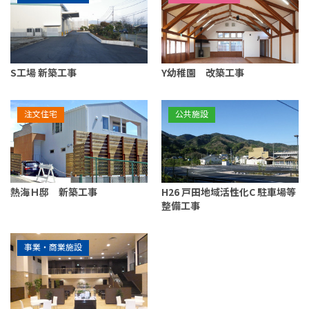
S工場 新築工事
Y幼稚園 改築工事
注文住宅
公共施設
熱海Ｈ邸 新築工事
H26 戸田地域活性化C 駐車場等
整備工事
事業・商業施設