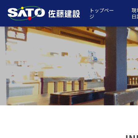
トップペー
現
ジ
日