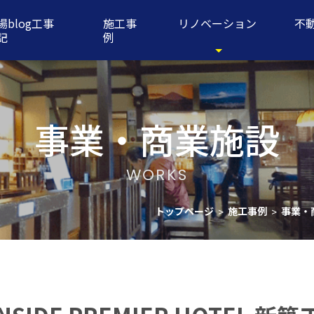
場blog工事
施工事
リノベーション
不
記
例
事業・商業施設
WORKS
トップページ
施工事例
事業・
>
>