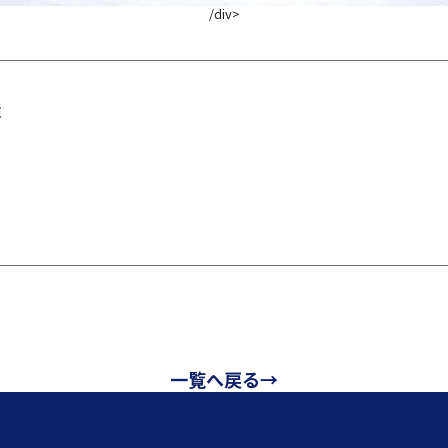
/div>
造
一覧へ戻る→