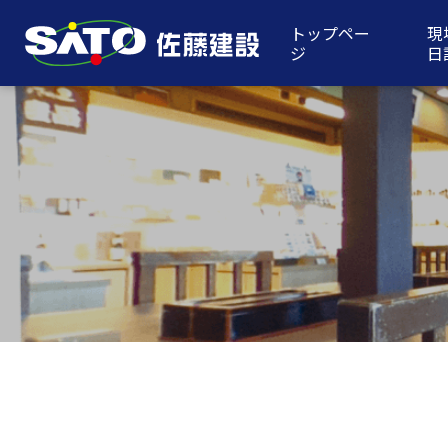
トップペー
現
ジ
日