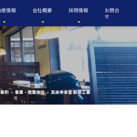
動産情報
会社概要
採用情報
お問合
せ
事例
事業・商業施設
真楽寺本堂 新築工事
>
>