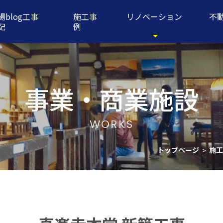
場blog工事
施工事
リノベーション
不
記
例
事業・商業施設
WORKS
トップページ
施工
>