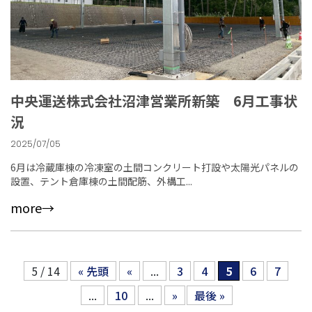
中央運送株式会社沼津営業所新築 6月工事状
況
2025/07/05
6月は冷蔵庫棟の冷凍室の土間コンクリート打設や太陽光パネルの
設置、テント倉庫棟の土間配筋、外構工...
more→
5 / 14
« 先頭
«
...
3
4
5
6
7
...
10
...
»
最後 »